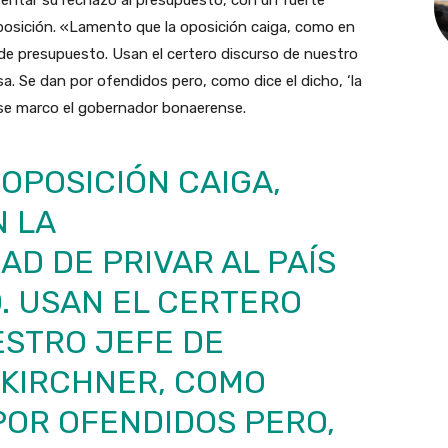
sentar su rechazo al presupuesto, con un fuerte
posición. «Lamento que la oposición caiga, como en
ís de presupuesto. Usan el certero discurso de nuestro
. Se dan por ofendidos pero, como dice el dicho, ‘la
ese marco el gobernador bonaerense.
OPOSICIÓN CAIGA,
N LA
AD DE PRIVAR AL PAÍS
. USAN EL CERTERO
ESTRO JEFE DE
 KIRCHNER, COMO
POR OFENDIDOS PERO,