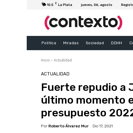
C
10.5
La Plata
jueves, 06, agosto
Regist
Politica
Miradas
Sociedad
DDHH
C
Inicio
Actualidad
ACTUALIDAD
Fuerte repudio a 
último momento e
presupuesto 202
Por
Roberto Álvarez Mur
Dic 17, 2021