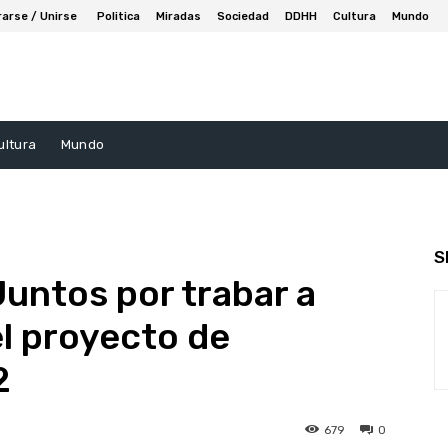
rarse / Unirse
Politica
Miradas
Sociedad
DDHH
Cultura
Mundo
ultura
Mundo
S
Juntos por trabar a
l proyecto de
2
679
0