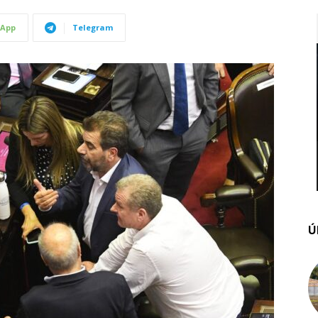
App
Telegram
Ú