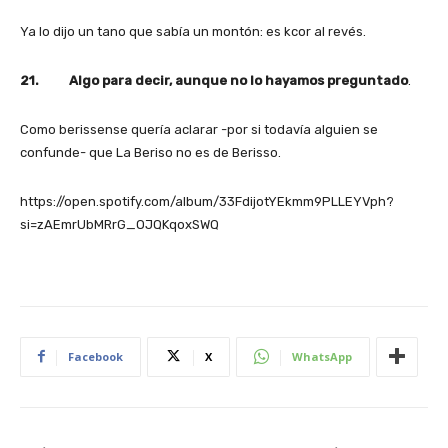
Ya lo dijo un tano que sabía un montón: es kcor al revés.
21. Algo para decir, aunque no lo hayamos preguntado
.
Como berissense quería aclarar -por si todavía alguien se
confunde- que La Beriso no es de Berisso.
https://open.spotify.com/album/33FdijotYEkmm9PLLEYVph?
si=zAEmrUbMRrG_OJQKqoxSWQ
Facebook
X
WhatsApp