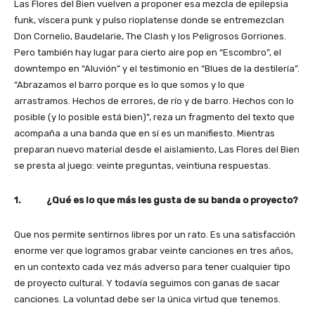
Las Flores del Bien vuelven a proponer esa mezcla de epilepsia
funk, víscera punk y pulso rioplatense donde se entremezclan
Don Cornelio, Baudelarie, The Clash y los Peligrosos Gorriones.
Pero también hay lugar para cierto aire pop en “Escombro”, el
downtempo en “Aluvión” y el testimonio en “Blues de la destilería”.
“Abrazamos el barro porque es lo que somos y lo que
arrastramos. Hechos de errores, de río y de barro. Hechos con lo
posible (y lo posible está bien)”, reza un fragmento del texto que
acompaña a una banda que en sí es un manifiesto. Mientras
preparan nuevo material desde el aislamiento, Las Flores del Bien
se presta al juego: veinte preguntas, veintiuna respuestas.
1. ¿Qué es lo que más les gusta de su banda o proyecto?
Que nos permite sentirnos libres por un rato. Es una satisfacción
enorme ver que logramos grabar veinte canciones en tres años,
en un contexto cada vez más adverso para tener cualquier tipo
de proyecto cultural. Y todavía seguimos con ganas de sacar
canciones. La voluntad debe ser la única virtud que tenemos.