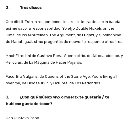
2. Tres discos
Qué difícil. Esta la respondemos los tres integrantes de la banda
así me saco la responsabilidad. Yo elijo Double Nickels on the
Dime, de los Minutemen, The Argument, de Fugazi, y el homónimo
de Manal. Igual, si me preguntás de nuevo, te respondo otros tres.
Maxi: El recital de Gustavo Pena, Suena el río, de Afrocandombe, y
Películas, de La Máquina de Hacer Pájaros.
Facu: Era Vulgaris, de Queens of the Stone Age, Youre living all
over me, de Dinosaur Jr., y Oktubre, de Los Redondos.
3. ¿Con qué músicx vivx o muertx te gustaría / te
hubiese gustado tocar?
Con Gustavo Pena.