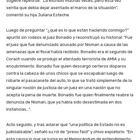
sugiere repetirse. “La escribió muchas veces, pero esta vez
sentía que debía dejar asentado el marco de la situación”,
comentó su hija Juliana Esteche.
Luego de preguntar “¿qué es lo que están haciendo conmigo?”
apuntó sin rodeos al juez Bonadio y reconstruyó su historial: “Fue
el juez que fue denunciado acusado por Nisman a causa de las
amenazas que el fiscal había recibido. Bonadio era el segundo de
Corach cuando se produjo el atentado terrorista de AMIA y su
encubrimiento. Bonadio fue quien descargó certeros disparos
contra la cabeza de unos chicos que se escapaban luego de
robarle el pasacasete del auto, lo que se trató simplemente de la
singular noción de justicia de un juez en una nación que no
acepta la pena de muerte. Bonadio fue quien finalmente reabre la
denuncia de Nisman, que ya había sido desestimada en dos
instancias…”.
Acto seguido, y tras aclarar que “una política de Estado no es
judicializable”, señaló su rol de “preso fácil” y chivo expiatorio: “En
esta causa lo que se juzga es el Memorándum de entendimiento