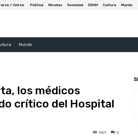
rarse / Unirse
Politica
Miradas
Sociedad
DDHH
Cultura
Mundo
ultura
Mundo
S
rta, los médicos
do crítico del Hospital
1601
0