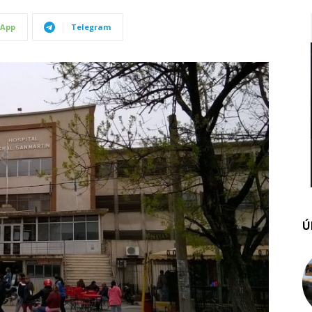
App
Telegram
Ú