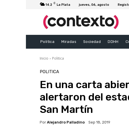
C
14.2
La Plata
jueves, 06, agosto
Regist
Politica
Miradas
Sociedad
DDHH
C
Inicio
Politica
POLITICA
En una carta abie
alertaron del esta
San Martín
Por
Alejandro Palladino
Sep 18, 2019