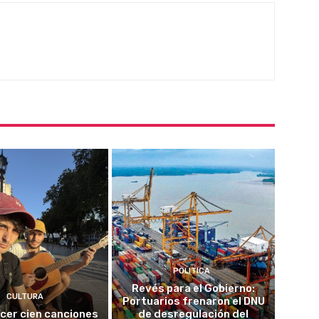
POLITICA
Revés para el Gobierno:
CULTURA
Portuarios frenaron el DNU
cer cien canciones
de desregulación del