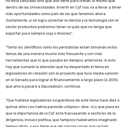
no está saturado sino que aún tiene para crecer, lo mismo que
dentro de las Universidades. Invertir en CyT nos va a llevar a tener
más oportunidades como país de las que tenemos ahora.
Justamente, si se logra conectar la ciencia y la tecnología con el
sector productivo podremos tener un país que no tenga que
exportar para siempre soja o limones”.
“Tanto los científicos como los periodistas están tomando estos
temas de una manera mucho más frecuente y con más
herramientas que lo que pasaba en tiempos anteriores. A esto
hay que sumarle la atención que ha despertado el tema en
legisladores en relación con el proyecto que tuvo media sanción
en el Senado para lograr el financiamiento a largo plazo (a 2030,
que ahora pasará a Diputados)», continúa.
“Que hubiese legisladores ocupándose de este tema hace diez o
quince años nos habría parecido utópico», dice. «Lo que pasa es
que la importancia de la CyT está trasvasando a sectores de la
dirigencia, incluso política, que tampoco hubiéramos imaginado
tiempo atrás, y eso tiene que ver con las cosas que se han