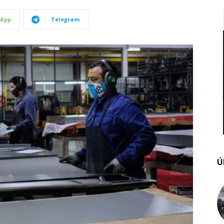
App
Telegram
Ú