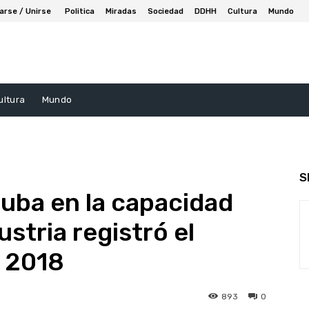
arse / Unirse
Politica
Miradas
Sociedad
DDHH
Cultura
Mundo
ultura
Mundo
S
suba en la capacidad
ustria registró el
e 2018
893
0