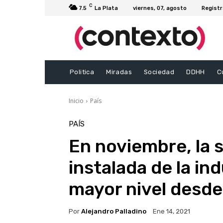
C
7.5
La Plata
viernes, 07, agosto
Registr
Politica
Miradas
Sociedad
DDHH
C
Inicio
País
PAÍS
En noviembre, la 
instalada de la ind
mayor nivel desd
Por
Alejandro Palladino
Ene 14, 2021