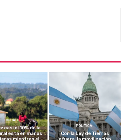
CIUDAD
POLITICA
a: casi el 10% de la
rural está en manos
Con la Ley de Tierras
jeras mientras el
afuera, la movilización