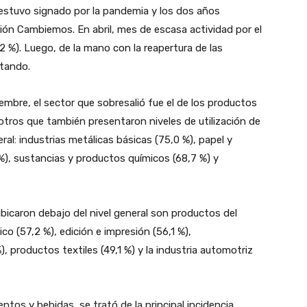
 estuvo signado por la pandemia y los dos años
tión Cambiemos. En abril, mes de escasa actividad por el
2 %). Luego, de la mano con la reapertura de las
ntando.
embre, el sector que sobresalió fue el de los productos
 otros que también presentaron niveles de utilización de
eral: industrias metálicas básicas (75,0 %), papel y
7 %), sustancias y productos químicos (68,7 %) y
ubicaron debajo del nivel general son productos del
co (57,2 %), edición e impresión (56,1 %),
productos textiles (49,1 %) y la industria automotriz
entos y bebidas, se trató de la principal incidencia