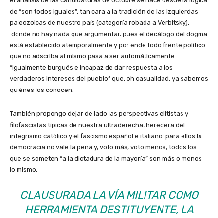
el análisis de las candidaturas de octubre se hace desde la lógica
de “son todos iguales”, tan cara a la tradición de las izquierdas
paleozoicas de nuestro país (categoría robada a Verbitsky),
donde no hay nada que argumentar, pues el decálogo del dogma
está establecido atemporalmente y por ende todo frente político
que no adscriba al mismo pasa a ser automáticamente
“igualmente burgués e incapaz de dar respuesta a los
verdaderos intereses del pueblo” que, oh casualidad, ya sabemos
quiénes los conocen.
También propongo dejar de lado las perspectivas elitistas y
filofascistas típicas de nuestra ultraderecha, heredera del
integrismo católico y el fascismo español e italiano: para ellos la
democracia no vale la pena y, voto más, voto menos, todos los
que se someten “a la dictadura de la mayoría” son más o menos
lo mismo.
CLAUSURADA LA VÍA MILITAR COMO
HERRAMIENTA DESTITUYENTE, LA