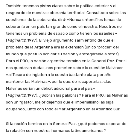
También tenemos pistas claras sobre la política exterior y el
resguardo de nuestra soberanía territorial. Consultado sobre las
cuestiones de la soberanía, dirá: «Nunca entendí los temas de
soberanía en un país tan grande como el nuestro. Nosotros no
tenemos un problema de espacio como tienen los israelíes»
(
Página/12
, 1997). El viejo argumento sarmientino de que el
problema de la Argentina era la extensión (único “prócer” del
mundo que postuló achicar su nación y entregársela a otros).
Para el PRO, la nación argentina termina en la General Paz. Por si
nos quedaran dudas, nos prometen sobre la cuestión Malvinas:
«al Tesoro de Inglaterra le cuesta bastante plata por año
mantener las Malvinas», por lo que, de recuperarlas, «las
Malvinas serían un déficit adicional para el país»
(
Página/12,
1997). ¿Sobran las palabras? Para el PRO, las Malvinas
son un “gasto”; mejor dejemos que el imperialismo las siga
ocupando, junto con todo el Mar Argentino en el Atlántico Sur.
Si la nación termina en la General Paz, ¿qué podemos esperar de
la relación con nuestros hermanos latinoamericanos?