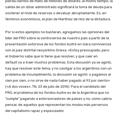
pierda cientos de miles de millones de dólares; al mismo tiempo, la
salida de un dólar administrado significará la toma de deuda para
sostener el nivel de reservas o devaluar abruptamente. Es, en
términos económicos, el plan de Martínez de Hoz de la dictadura.
Por si estos ejemplos no bastaran, agregamos las opiniones del
líder del PRO sobre la controversia de nuestro país a partir de la
presentación extorsiva de los fondos buitre en clara connivencia
con el juez distrital neoyorkino Griesa: «Estoy preocupado, pero
el Gobierno sabe que lo tiene que resolver, y que caer en
default va a traer muchos problemas. Esta discusión ya se agotó,
hay que resolver este tema, y no castigar a los argentinos con un
problema de incumplimiento, la discusión se agotó: o pagamos al
cien por cien, o no sirve de nada haber pagado al 92 por ciento»
(«A dos voces», TN, 23 de julio de 2014). Para el candidato del
PRO, el problema de los fondos buitre es de la Argentina que no
“cumple” pagando a extorsionadores de países y no, como cabría
pensar, de aquellos que representan los modos más perversos
del capitalismo rapaz y especulador.