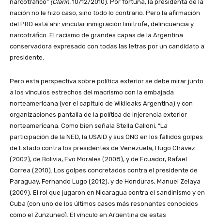
narcotráfico”
(Clarín,
10/12/2010). Por fortuna, la presidenta de la
nación no le hizo caso, sino todo lo contrario. Pero la afirmación
del PRO está ahí: vincular inmigración limítrofe, delincuencia y
narcotráfico. El racismo de grandes capas de la Argentina
conservadora expresado con todas las letras por un candidato a
presidente.
Pero esta perspectiva sobre política exterior se debe mirar junto
a los vínculos estrechos del macrismo con la embajada
norteamericana (ver el capítulo de Wikileaks Argentina) y con
organizaciones pantalla de la política de injerencia exterior
norteamericana. Como bien señala Stella Calloni, “La
participación de la NED, la USAID y sus ONG en los fallidos golpes
de Estado contra los presidentes de Venezuela, Hugo Chávez
(2002), de Bolivia, Evo Morales (2008), y de Ecuador, Rafael
Correa (2010). Los golpes concretados contra el presidente de
Paraguay, Fernando Lugo (2012), y de Honduras, Manuel Zelaya
(2009). El rol que jugaron en Nicaragua contra el sandinismo y en
Cuba (con uno de los últimos casos más resonantes conocidos
como el Zunzuneo). El vínculo en Argentina de estas