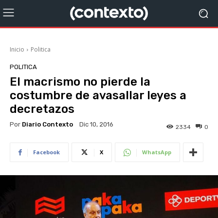
Inicio
Politica
POLITICA
El macrismo no pierde la
costumbre de avasallar leyes a
decretazos
Por
Diario Contexto
Dic 10, 2016
2334
0
Facebook
X
WhatsApp