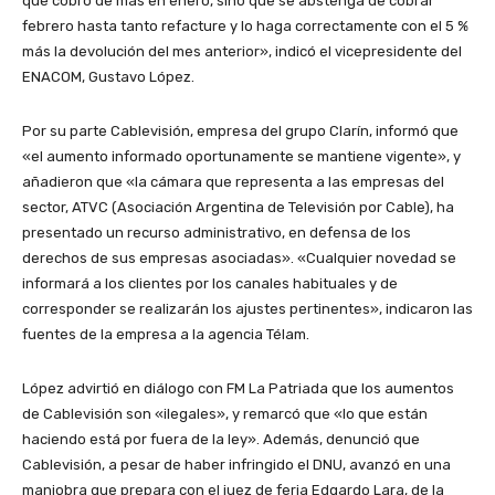
que cobró de más en enero, sino que se abstenga de cobrar
febrero hasta tanto refacture y lo haga correctamente con el 5 %
más la devolución del mes anterior», indicó el vicepresidente del
ENACOM, Gustavo López.
Por su parte Cablevisión, empresa del grupo Clarín, informó que
«el aumento informado oportunamente se mantiene vigente», y
añadieron que «la cámara que representa a las empresas del
sector, ATVC (Asociación Argentina de Televisión por Cable), ha
presentado un recurso administrativo, en defensa de los
derechos de sus empresas asociadas». «Cualquier novedad se
informará a los clientes por los canales habituales y de
corresponder se realizarán los ajustes pertinentes», indicaron las
fuentes de la empresa a la agencia Télam.
López advirtió en diálogo con FM La Patriada que los aumentos
de Cablevisión son «ilegales», y remarcó que «lo que están
haciendo está por fuera de la ley». Además, denunció que
Cablevisión, a pesar de haber infringido el DNU, avanzó en una
maniobra que prepara con el juez de feria Edgardo Lara, de la