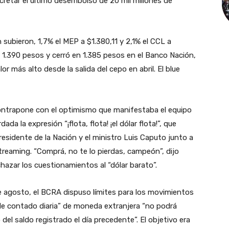
ncretar el último desembolso de 20 mil millones de
 subieron, 1,7% el MEP a $1.380,11 y 2,1% el CCL a
s 1.390 pesos y cerró en 1.385 pesos en el Banco Nación,
r más alto desde la salida del cepo en abril. El blue
 contrapone con el optimismo que manifestaba el equipo
 la expresión “¡flota, flota! ¡el dólar flota!”, que
esidente de la Nación y el ministro Luis Caputo junto a
reaming. “Comprá, no te lo pierdas, campeón”, dijo
hazar los cuestionamientos al “dólar barato”.
 de agosto, el BCRA dispuso límites para los movimientos
 de contado diaria” de moneda extranjera “no podrá
del saldo registrado el día precedente”. El objetivo era