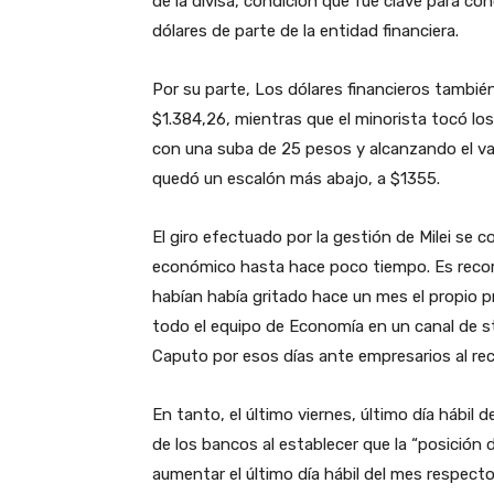
de la divisa, condición que fue clave para co
dólares de parte de la entidad financiera.
Por su parte, Los dólares financieros también
$1.384,26, mientras que el minorista tocó lo
con una suba de 25 pesos y alcanzando el valo
quedó un escalón más abajo, a $1355.
El giro efectuado por la gestión de Milei se
económico hasta hace poco tiempo. Es recordada
habían había gritado hace un mes el propio pr
todo el equipo de Economía en un canal de st
Caputo por esos días ante empresarios al rec
En tanto, el último viernes, último día hábil
de los bancos al establecer que la “posición
aumentar el último día hábil del mes respecto 