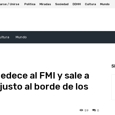
arse / Unirse
Politica
Miradas
Sociedad
DDHH
Cultura
Mundo
ultura
Mundo
S
edece al FMI y sale a
 justo al borde de los
59
0