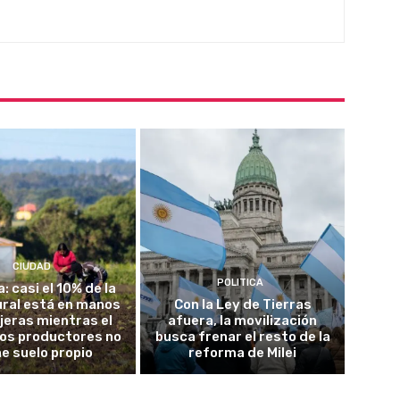
CIUDAD
POLITICA
a: casi el 10% de la
rural está en manos
Con la Ley de Tierras
jeras mientras el
afuera, la movilización
los productores no
busca frenar el resto de la
ne suelo propio
reforma de Milei