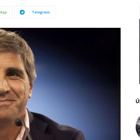
App
Telegram
Ú