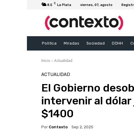
C
8.5
La Plata
viernes, 07, agosto
Registr
Politica
Miradas
Sociedad
DDHH
C
Inicio
Actualidad
ACTUALIDAD
El Gobierno desob
intervenir al dólar
$1400
Por
Contexto
Sep 2, 2025