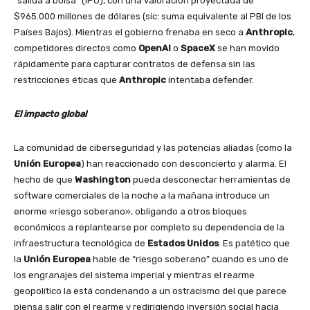
“salida a bolsa” (IPO), con una valoración proyectada de
$965.000 millones de dólares (sic: suma equivalente al PBI de los
Países Bajos). Mientras el gobierno frenaba en seco a
Anthropic
,
competidores directos como
OpenAI
o
SpaceX
se han movido
rápidamente para capturar contratos de defensa sin las
restricciones éticas que
Anthropic
intentaba defender.
El impacto global
La comunidad de ciberseguridad y las potencias aliadas (como la
Unión Europea
) han reaccionado con desconcierto y alarma. El
hecho de que
Washington
pueda desconectar herramientas de
software comerciales de la noche a la mañana introduce un
enorme «riesgo soberano», obligando a otros bloques
económicos a replantearse por completo su dependencia de la
infraestructura tecnológica de
Estados Unidos
. Es patético que
la
Unión Europea
hable de “riesgo soberano” cuando es uno de
los engranajes del sistema imperial y mientras el rearme
geopolítico la está condenando a un ostracismo del que parece
piensa salir con el rearme y redirigiendo inversión social hacia