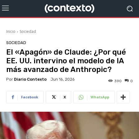
Inicio
Sociedad
SOCIEDAD
El «Apagón» de Claude: ¿Por qué
EE. UU. intervino el modelo de IA
más avanzado de Anthropic?
Por
Diario Contexto
Jun 16, 2026
390
0
Facebook
X
WhatsApp