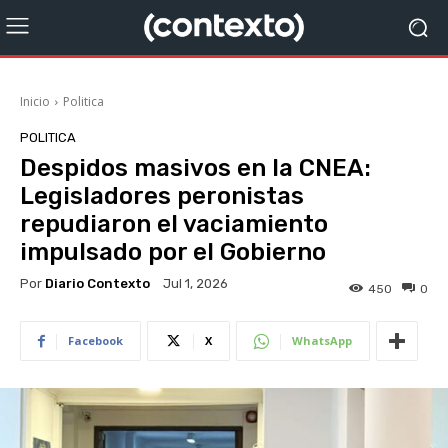
Inicio
Politica
POLITICA
Despidos masivos en la CNEA:
Legisladores peronistas
repudiaron el vaciamiento
impulsado por el Gobierno
Por
Diario Contexto
Jul 1, 2026
450
0
Facebook
X
WhatsApp