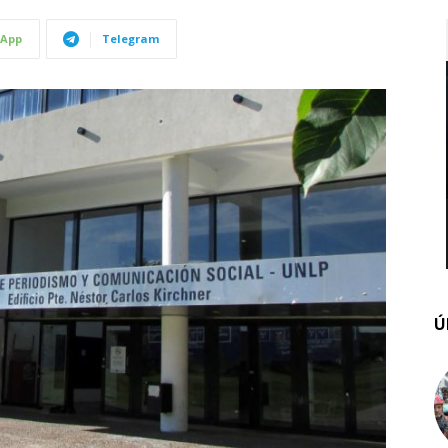
App
Telegram
Ú