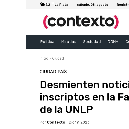
C
7.2
La Plata
sábado, 08, agosto
Registr
Politica
Miradas
Sociedad
DDHH
C
Inicio
Ciudad
CIUDAD
PAÍS
Desmienten notici
inscriptos en la 
de la UNLP
Por
Contexto
Dic 19, 2023