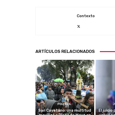
Contexto
ARTÍCULOS RELACIONADOS
POLITICA
J
San Cayetano: una multitud
El juici
movilizó a Plaza de Mayo en
volvió s