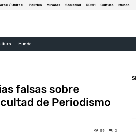
arse / Unirse
Politica
Miradas
Sociedad
DDHH
Cultura
Mundo
ultura
Mundo
S
as falsas sobre
Facultad de Periodismo
59
0