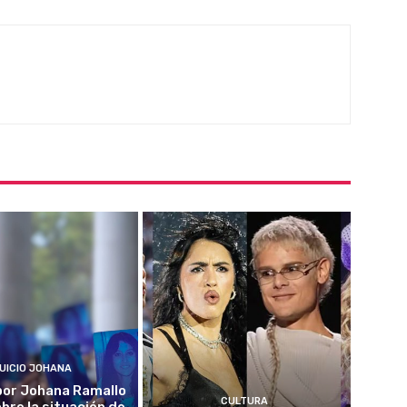
UICIO JOHANA
o por Johana Ramallo
CULTURA
obre la situación de