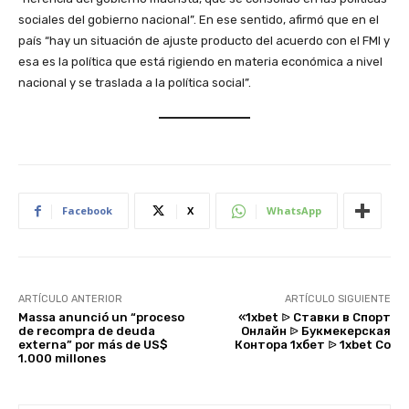
sociales del gobierno nacional”. En ese sentido, afirmó que en el
país “hay un situación de ajuste producto del acuerdo con el FMI y
esa es la política que está rigiendo en materia económica a nivel
nacional y se traslada a la política social”.
Facebook
X
WhatsApp
ARTÍCULO ANTERIOR
ARTÍCULO SIGUIENTE
Massa anunció un “proceso
«1xbet ᐉ Ставки в Спорт
de recompra de deuda
Онлайн ᐉ Букмекерская
externa” por más de US$
Контора 1хбет ᐉ 1xbet Co
1.000 millones