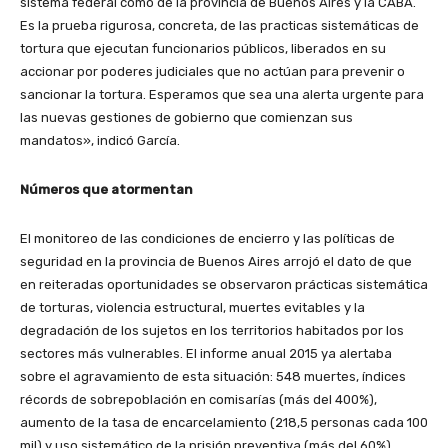
sistema federal como de la provincia de Buenos Aires y la CABA.
Es la prueba rigurosa, concreta, de las practicas sistemáticas de
tortura que ejecutan funcionarios públicos, liberados en su
accionar por poderes judiciales que no actúan para prevenir o
sancionar la tortura. Esperamos que sea una alerta urgente para
las nuevas gestiones de gobierno que comienzan sus
mandatos», indicó García.
Números que atormentan
El monitoreo de las condiciones de encierro y las políticas de
seguridad en la provincia de Buenos Aires arrojó el dato de que
en reiteradas oportunidades se observaron prácticas sistemática
de torturas, violencia estructural, muertes evitables y la
degradación de los sujetos en los territorios habitados por los
sectores más vulnerables. El informe anual 2015 ya alertaba
sobre el agravamiento de esta situación: 548 muertes, índices
récords de sobrepoblación en comisarías (más del 400%),
aumento de la tasa de encarcelamiento (218,5 personas cada 100
mil) y uso sistemático de la prisión preventiva (más del 60%).