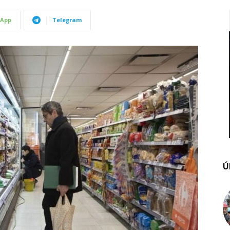
App
Telegram
Ú