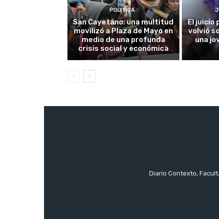
POLITICA
J
San Cayetano: una multitud
El juici
movilizó a Plaza de Mayo en
volvió s
medio de una profunda
una jo
crisis social y económica
Diario Contexto, Facul