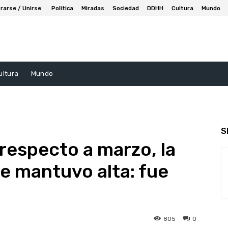
rarse / Unirse
Politica
Miradas
Sociedad
DDHH
Cultura
Mundo
ultura
Mundo
S
 respecto a marzo, la
 se mantuvo alta: fue
805
0