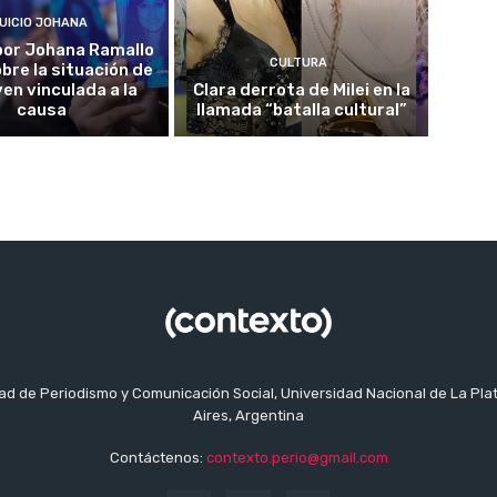
UICIO JOHANA
o por Johana Ramallo
CULTURA
obre la situación de
ven vinculada a la
Clara derrota de Milei en la
causa
llamada “batalla cultural”
tad de Periodismo y Comunicación Social, Universidad Nacional de La Pla
Aires, Argentina
Contáctenos:
contexto.perio@gmail.com