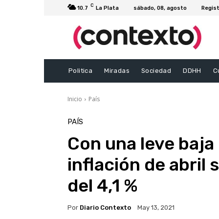
C
10.7
La Plata
sábado, 08, agosto
Regist
Politica
Miradas
Sociedad
DDHH
C
Inicio
País
PAÍS
Con una leve baja
inflación de abril
del 4,1 %
Por
Diario Contexto
May 13, 2021