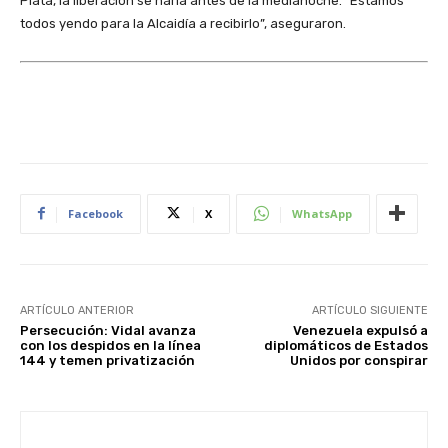
Plata, la liberación se haría antes de la medianoche. “Estamos
todos yendo para la Alcaidía a recibirlo”, aseguraron.
Facebook
X
WhatsApp
ARTÍCULO ANTERIOR
ARTÍCULO SIGUIENTE
Persecución: Vidal avanza
Venezuela expulsó a
con los despidos en la línea
diplomáticos de Estados
144 y temen privatización
Unidos por conspirar