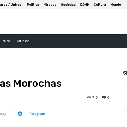
arse / Unirse
Politica
Miradas
Sociedad
DDHH
Cultura
Mundo
ultura
Mundo
S
Las Morochas
710
0
App
Telegram