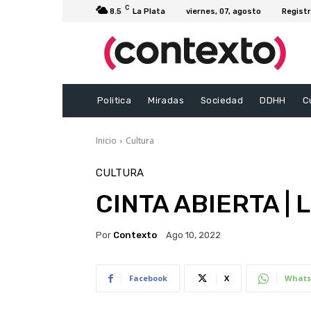
C
8.5
La Plata
viernes, 07, agosto
Registr
Politica
Miradas
Sociedad
DDHH
C
Inicio
Cultura
CULTURA
CINTA ABIERTA | 
Por
Contexto
Ago 10, 2022
Facebook
X
Whats