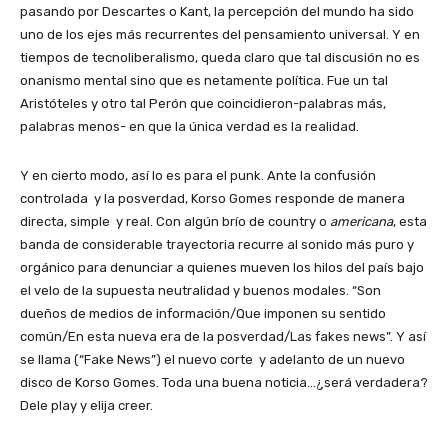
pasando por Descartes o Kant, la percepción del mundo ha sido
uno de los ejes más recurrentes del pensamiento universal. Y en
tiempos de tecnoliberalismo, queda claro que tal discusión no es
onanismo mental sino que es netamente política. Fue un tal
Aristóteles y otro tal Perón que coincidieron-palabras más,
palabras menos- en que la única verdad es la realidad.
Y en cierto modo, así lo es para el punk. Ante la confusión
controlada y la posverdad, Korso Gomes responde de manera
directa, simple y real. Con algún brío de country o
americana
, esta
banda de considerable trayectoria recurre al sonido más puro y
orgánico para denunciar a quienes mueven los hilos del país bajo
el velo de la supuesta neutralidad y buenos modales. “Son
dueños de medios de información/Que imponen su sentido
común/En esta nueva era de la posverdad/Las fakes news”. Y así
se llama (“Fake News”) el nuevo corte y adelanto de un nuevo
disco de Korso Gomes. Toda una buena noticia…¿será verdadera?
Dele play y elija creer.