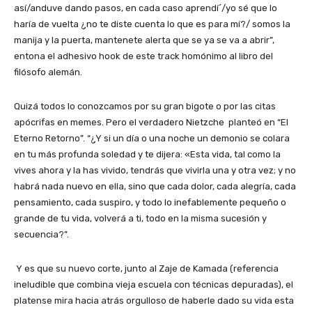
así/anduve dando pasos, en cada caso aprendí´/yo sé que lo
haría de vuelta ¿no te diste cuenta lo que es para mí?/ somos la
manija y la puerta, mantenete alerta que se ya se va a abrir”,
entona el adhesivo hook de este track homónimo al libro del
filósofo alemán.
Quizá todos lo conozcamos por su gran bigote o por las citas
apócrifas en memes. Pero el verdadero Nietzche planteó en “El
Eterno Retorno”. “¿Y si un día o una noche un demonio se colara
en tu más profunda soledad y te dijera: «Esta vida, tal como la
vives ahora y la has vivido, tendrás que vivirla una y otra vez; y no
habrá nada nuevo en ella, sino que cada dolor, cada alegría, cada
pensamiento, cada suspiro, y todo lo inefablemente pequeño o
grande de tu vida, volverá a ti, todo en la misma sucesión y
secuencia?”.
Y es que su nuevo corte, junto al Zaje de Kamada (referencia
ineludible que combina vieja escuela con técnicas depuradas), el
platense mira hacia atrás orgulloso de haberle dado su vida esta