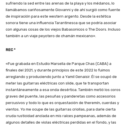
sufriendo la sed entre las arenas de la playa y los médanos, lo
llamábamos cariñosamente Giovanni y de ahí surgió como fuente
de inspiración para este western argento. Desde la estética
sonora tiene una influencia Tarantinesca que se podría asociar
con algunas cosas de los viejos Babasonicos o The Doors. Incluso
también a un viaje peyotero de chamán mexicano».
REC º
«Fue grabada en Estudio Marsella de Parque Chas (CABA) a
finales del 2021, y durante principios de este 2022 lo fuimos
arreglando y produciendo junto a Yamil Genaisir. Él se ocupó de
meter las guitarras eléctricas con slide, que te transportan
instantáneamente a esa onda desértica. También metió los coros
graves del puente, las pesuñas y panderetas como accesorios
percusivos y todo lo que es orquestación de theremín, cuerdas y
vientos. Yo me ocupe de las guitarras criollas, para darle cierta
cruda rusticidad anclada en mis raíces pampeanas, además de
algunos detalles de violas eléctricas perdidas en el fondo, y las