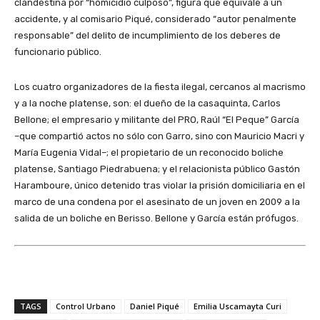
clandestina por “homicidio culposo”, figura que equivale a un
accidente, y al comisario Piqué, considerado “autor penalmente
responsable” del delito de incumplimiento de los deberes de
funcionario público.
Los cuatro organizadores de la fiesta ilegal, cercanos al macrismo
y a la noche platense, son: el dueño de la casaquinta, Carlos
Bellone; el empresario y militante del PRO, Raúl “El Peque” García
–que compartió actos no sólo con Garro, sino con Mauricio Macri y
María Eugenia Vidal–; el propietario de un reconocido boliche
platense, Santiago Piedrabuena; y el relacionista público Gastón
Haramboure, único detenido tras violar la prisión domiciliaria en el
marco de una condena por el asesinato de un joven en 2009 a la
salida de un boliche en Berisso. Bellone y García están prófugos.
TAGS
Control Urbano
Daniel Piqué
Emilia Uscamayta Curi