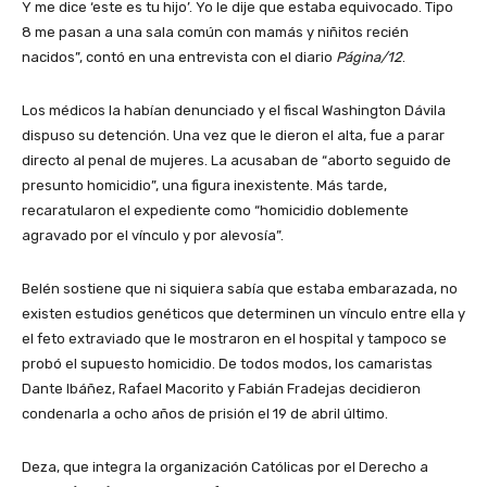
Y me dice ‘este es tu hijo’. Yo le dije que estaba equivocado. Tipo
8 me pasan a una sala común con mamás y niñitos recién
nacidos”, contó en una entrevista con el diario
Página/12
.
Los médicos la habían denunciado y el fiscal Washington Dávila
dispuso su detención. Una vez que le dieron el alta, fue a parar
directo al penal de mujeres. La acusaban de “aborto seguido de
presunto homicidio”, una figura inexistente. Más tarde,
recaratularon el expediente como “homicidio doblemente
agravado por el vínculo y por alevosía”.
Belén sostiene que ni siquiera sabía que estaba embarazada, no
existen estudios genéticos que determinen un vínculo entre ella y
el feto extraviado que le mostraron en el hospital y tampoco se
probó el supuesto homicidio. De todos modos, los camaristas
Dante Ibáñez, Rafael Macorito y Fabián Fradejas decidieron
condenarla a ocho años de prisión el 19 de abril último.
Deza, que integra la organización Católicas por el Derecho a