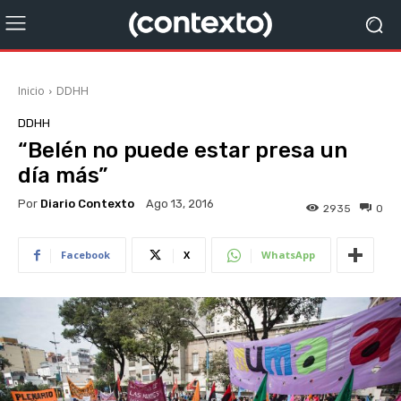
Inicio
DDHH
DDHH
“Belén no puede estar presa un
día más”
Por
Diario Contexto
Ago 13, 2016
2935
0
Facebook
X
WhatsApp