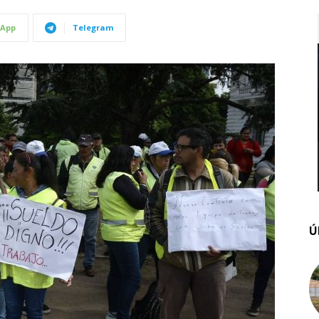
App
Telegram
Ú