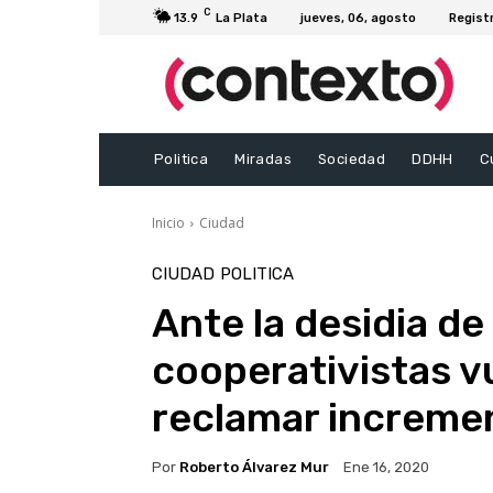
C
13.9
La Plata
jueves, 06, agosto
Regist
Politica
Miradas
Sociedad
DDHH
C
Inicio
Ciudad
CIUDAD
POLITICA
Ante la desidia de
cooperativistas vu
reclamar incremen
Por
Roberto Álvarez Mur
Ene 16, 2020