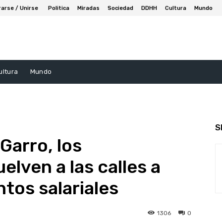
rarse / Unirse
Politica
Miradas
Sociedad
DDHH
Cultura
Mundo
ultura
Mundo
S
 Garro, los
elven a las calles a
tos salariales
1306
0