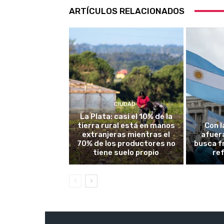
ARTÍCULOS RELACIONADOS
CIUDAD
La Plata: casi el 10% de la
tierra rural está en manos
Con l
extranjeras mientras el
afuera
70% de los productores no
busca fr
tiene suelo propio
re