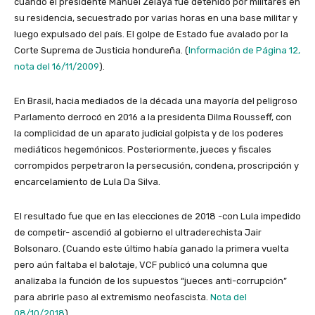
cuando el presidente Manuel Zelaya fue detenido por militares en
su residencia, secuestrado por varias horas en una base militar y
luego expulsado del país. El golpe de Estado fue avalado por la
Corte Suprema de Justicia hondureña. (
Información de Página 12,
nota del 16/11/2009
).
En Brasil, hacia mediados de la década una mayoría del peligroso
Parlamento derrocó en 2016 a la presidenta Dilma Rousseff, con
la complicidad de un aparato judicial golpista y de los poderes
mediáticos hegemónicos. Posteriormente, jueces y fiscales
corrompidos perpetraron la persecusión, condena, proscripción y
encarcelamiento de Lula Da Silva.
El resultado fue que en las elecciones de 2018 -con Lula impedido
de competir- ascendió al gobierno el ultraderechista Jair
Bolsonaro. (Cuando este último había ganado la primera vuelta
pero aún faltaba el balotaje, VCF publicó una columna que
analizaba la función de los supuestos “jueces anti-corrupción”
para abrirle paso al extremismo neofascista.
Nota del
08/10/2018
).