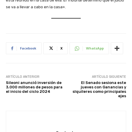
está reunido en la casa de ella. El Tribunal determinó que el juicio
se va a llevar a cabo en la casa».
Facebook
X
WhatsApp
ARTÍCULO ANTERIOR
ARTÍCULO SIGUIENTE
Sileoni anunció inversión de
El Senado sesiona este
3.000 millones de pesos para
jueves con Ganancias y
el inicio del ciclo 2024
slquileres como principales
ejes