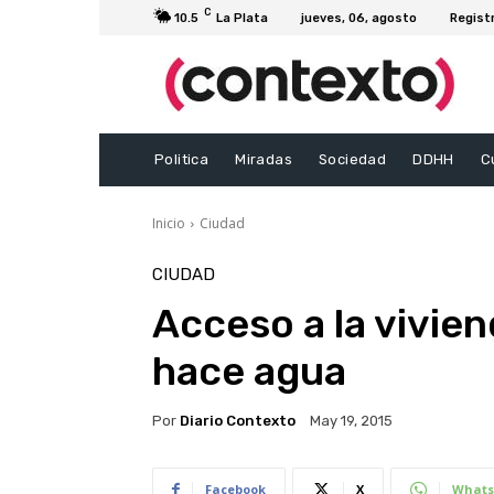
C
10.5
La Plata
jueves, 06, agosto
Regist
Politica
Miradas
Sociedad
DDHH
C
Inicio
Ciudad
CIUDAD
Acceso a la vivie
hace agua
Por
Diario Contexto
May 19, 2015
Facebook
X
Whats