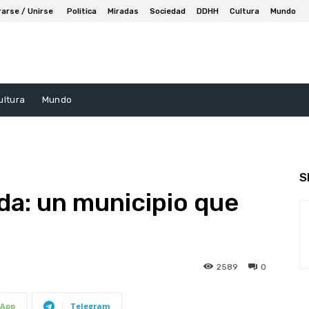
rarse / Unirse
Politica
Miradas
Sociedad
DDHH
Cultura
Mundo
ultura
Mundo
S
nda: un municipio que
2589
0
App
Telegram