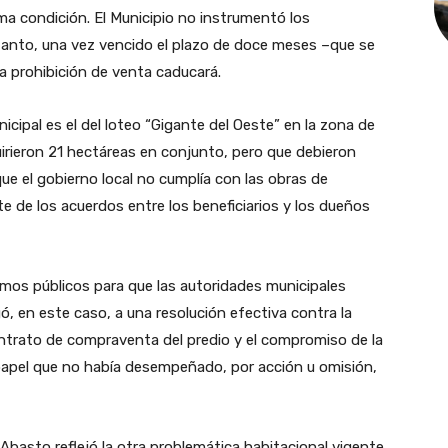
a condición. El Municipio no instrumentó los
 tanto, una vez vencido el plazo de doce meses –que se
la prohibición de venta caducará.
icipal es el del loteo “Gigante del Oeste” en la zona de
rieron 21 hectáreas en conjunto, pero que debieron
que el gobierno local no cumplía con las obras de
te de los acuerdos entre los beneficiarios y los dueños
amos públicos para que las autoridades municipales
ó, en este caso, a una resolución efectiva contra la
ontrato de compraventa del predio y el compromiso de la
papel que no había desempeñado, por acción u omisión,
basto reflejó la otra problemática habitacional vigente