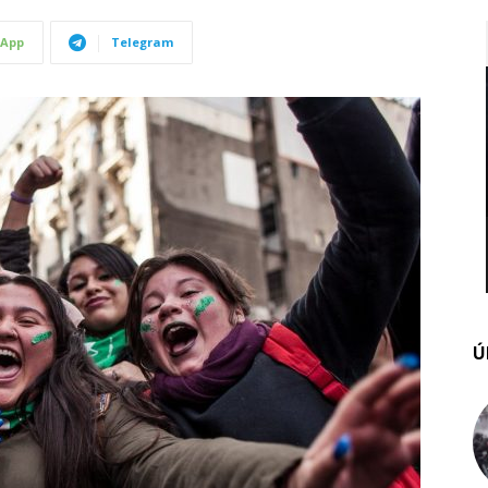
App
Telegram
Ú