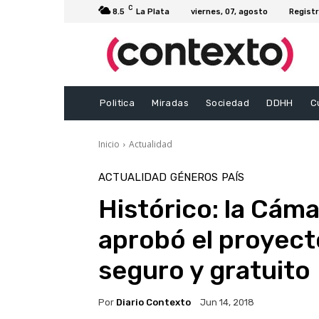
C
8.5
La Plata
viernes, 07, agosto
Registr
Politica
Miradas
Sociedad
DDHH
C
Inicio
Actualidad
ACTUALIDAD
GÉNEROS
PAÍS
Histórico: la Cám
aprobó el proyecto
seguro y gratuito
Por
Diario Contexto
Jun 14, 2018