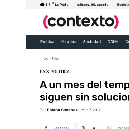
C
8.7
La Plata
sábado, 08, agosto
Registr
Politica
Miradas
Sociedad
DDHH
C
Inicio
País
PAÍS
POLITICA
A un mes del temp
siguen sin soluci
Por
Daiana Gimenez
Mar 7, 2017
Facebook
X
Whats