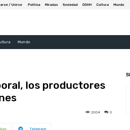
arse / Unirse
Politica
Miradas
Sociedad
DDHH
Cultura
Mundo
ultura
Mundo
S
oral, los productores
ones
2004
0
App
Telegram