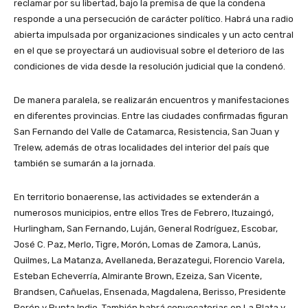
reclamar por su libertad, bajo la premisa de que la condena
responde a una persecución de carácter político. Habrá una radio
abierta impulsada por organizaciones sindicales y un acto central
en el que se proyectará un audiovisual sobre el deterioro de las
condiciones de vida desde la resolución judicial que la condenó.
De manera paralela, se realizarán encuentros y manifestaciones
en diferentes provincias. Entre las ciudades confirmadas figuran
San Fernando del Valle de Catamarca, Resistencia, San Juan y
Trelew, además de otras localidades del interior del país que
también se sumarán a la jornada.
En territorio bonaerense, las actividades se extenderán a
numerosos municipios, entre ellos Tres de Febrero, Ituzaingó,
Hurlingham, San Fernando, Luján, General Rodríguez, Escobar,
José C. Paz, Merlo, Tigre, Morón, Lomas de Zamora, Lanús,
Quilmes, La Matanza, Avellaneda, Berazategui, Florencio Varela,
Esteban Echeverría, Almirante Brown, Ezeiza, San Vicente,
Brandsen, Cañuelas, Ensenada, Magdalena, Berisso, Presidente
Perón y Punta Indio. También habrá convocatorias en La Plata y