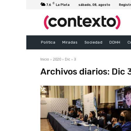
C
7.6
La Plata
sábado, 08, agosto
Registr
Politica
Miradas
Sociedad
DDHH
C
Inicio
2020
Dic
3
Archivos diarios: Dic 