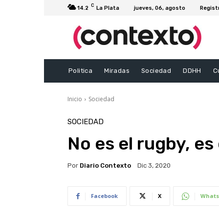
C
14.2
La Plata
jueves, 06, agosto
Regist
Politica
Miradas
Sociedad
DDHH
C
Inicio
Sociedad
SOCIEDAD
No es el rugby, es 
Por
Diario Contexto
Dic 3, 2020
Facebook
X
Whats