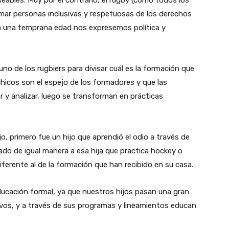
eables. Muy por el contrario, el rugby (como todos los
ormar personas inclusivas y respetuosas de los derechos
a una temprana edad nos expresemos política y
uno de los rugbiers para divisar cuál es la formación que
icos son el espejo de los formadores y que las
r y analizar, luego se transforman en prácticas
jo, primero fue un hijo que aprendió el odio a través de
do de igual manera a esa hija que practica hockey o
ferente al de la formación que han recibido en su casa.
ucación formal, ya que nuestros hijos pasan una gran
ivos, y a través de sus programas y lineamientos educan