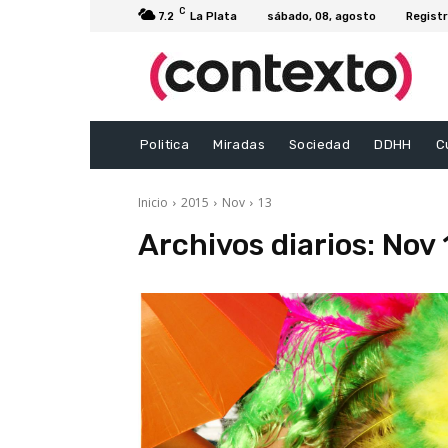
C
7.2
La Plata
sábado, 08, agosto
Registr
Politica
Miradas
Sociedad
DDHH
C
Inicio
2015
Nov
13
Archivos diarios: Nov 