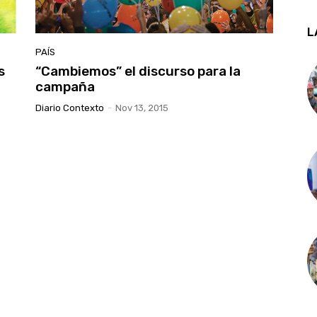
L
PAÍS
s
“Cambiemos” el discurso para la
l
campaña
Diario Contexto
-
Nov 13, 2015