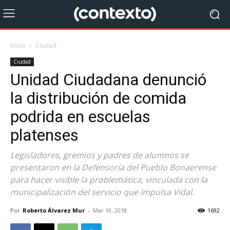
Inicio
Ciudad
Ciudad
Unidad Ciudadana denunció
la distribución de comida
podrida en escuelas
platenses
Legisladores, gremios y padres de alumnos se
presentaron en la Defensoría del Pueblo Bonaerense
para hacer visible la problemática, vinculada con la
municipalización del servicio que impulsa Vidal.
Por
Roberto Álvarez Mur
-
Mar 10, 2018
1692