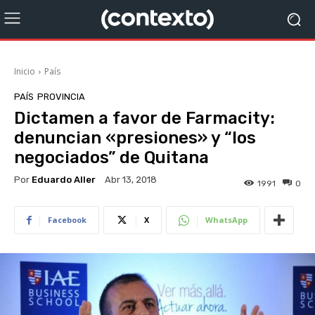
Inicio
País
PAÍS
PROVINCIA
Dictamen a favor de Farmacity:
denuncian «presiones» y “los
negociados” de Quitana
Por
Eduardo Aller
Abr 13, 2018
1991
0
Facebook
X
WhatsApp