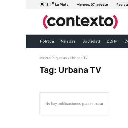
C
13.1
La Plata
viernes, 07, agosto
Regist
Politica
Miradas
Sociedad
DDHH
C
Inicio
Etiquetas
Urbana TV
Tag:
Urbana TV
No hay publicaciones para mostrar