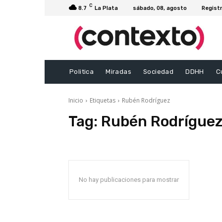
C
8.7
La Plata
sábado, 08, agosto
Registr
Politica
Miradas
Sociedad
DDHH
C
Inicio
Etiquetas
Rubén Rodríguez
Tag:
Rubén Rodrígue
No hay publicaciones para mostrar