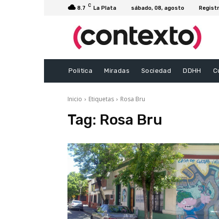
C
8.7
La Plata
sábado, 08, agosto
Registr
Politica
Miradas
Sociedad
DDHH
C
Inicio
Etiquetas
Rosa Bru
Tag:
Rosa Bru