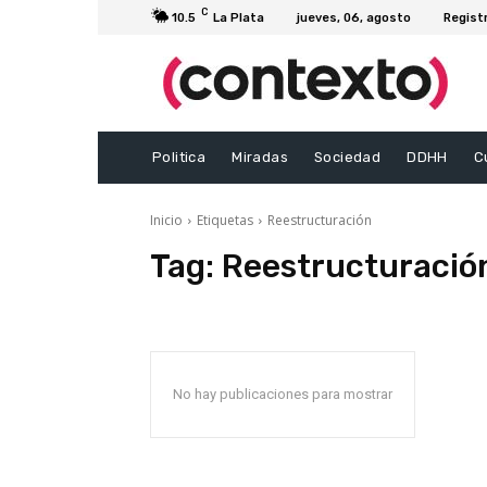
C
10.5
La Plata
jueves, 06, agosto
Regist
Politica
Miradas
Sociedad
DDHH
C
Inicio
Etiquetas
Reestructuración
Tag:
Reestructuració
No hay publicaciones para mostrar