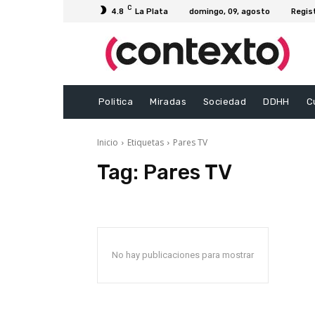
C
4.8
La Plata
domingo, 09, agosto
Regis
Politica
Miradas
Sociedad
DDHH
C
Inicio
Etiquetas
Pares TV
Tag:
Pares TV
No hay publicaciones para mostrar