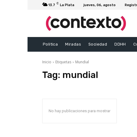
C
13.7
La Plata
jueves, 06, agosto
Regist
Politica
Miradas
Sociedad
DDHH
C
Inicio
Etiquetas
Mundial
Tag:
mundial
No hay publicaciones para mostrar