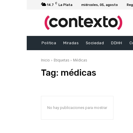
C
14.7
La Plata
miércoles, 05, agosto
Reg
Politica
Miradas
Sociedad
DDHH
C
Inicio
Etiquetas
Médicas
Tag:
médicas
No hay publicaciones para mostrar