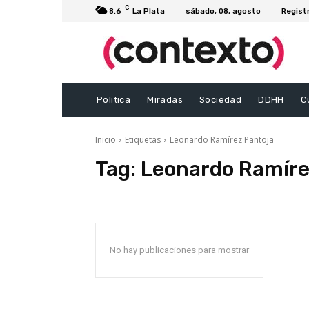
C
8.6
La Plata
sábado, 08, agosto
Regist
Politica
Miradas
Sociedad
DDHH
C
Inicio
Etiquetas
Leonardo Ramírez Pantoja
Tag:
Leonardo Ramíre
No hay publicaciones para mostrar