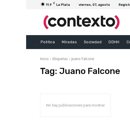
C
11.9
La Plata
viernes, 07, agosto
Regist
Politica
Miradas
Sociedad
DDHH
C
Inicio
Etiquetas
Juano Falcone
Tag:
Juano Falcone
No hay publicaciones para mostrar