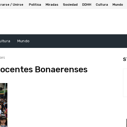
trarse / Unirse
Politica
Miradas
Sociedad
DDHH
Cultura
Mundo
ultura
Mundo
ses
S
Docentes Bonaerenses