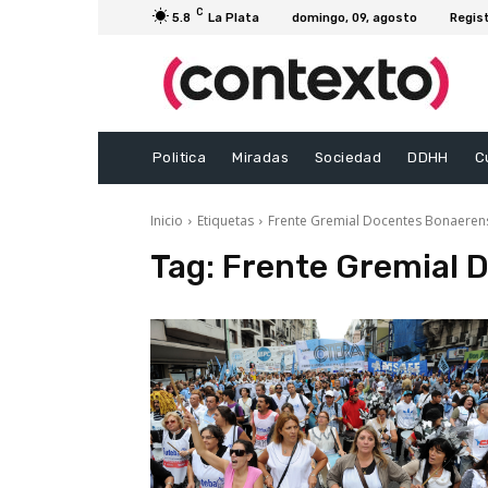
C
5.8
La Plata
domingo, 09, agosto
Regis
Politica
Miradas
Sociedad
DDHH
C
Inicio
Etiquetas
Frente Gremial Docentes Bonaeren
Tag:
Frente Gremial 