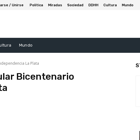
arse / Unirse
Politica
Miradas
Sociedad
DDHH
Cultura
Mundo
ultura
Mundo
Independencia La Plata
S
lar Bicentenario
ta