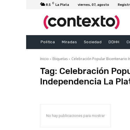
C
8.5
La Plata
viernes, 07, agosto
Registr
Politica
Miradas
Sociedad
DDHH
C
Inicio
Etiquetas
Celebración Popular Bicentenario 
Tag:
Celebración Popu
Independencia La Pla
No hay publicaciones para mostrar