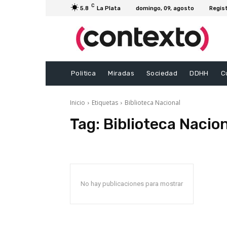
C
5.8
La Plata
domingo, 09, agosto
Regis
Politica
Miradas
Sociedad
DDHH
C
Inicio
Etiquetas
Biblioteca Nacional
Tag:
Biblioteca Nacio
No hay publicaciones para mostrar