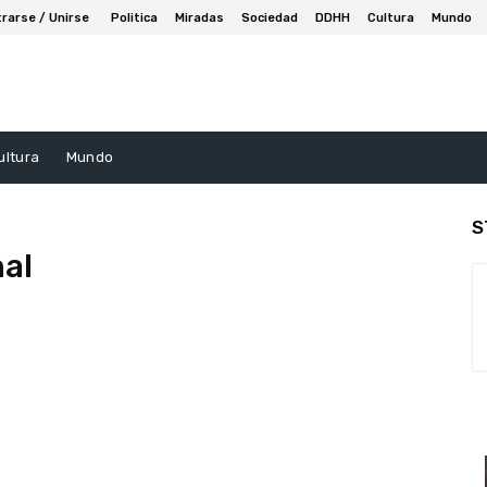
trarse / Unirse
Politica
Miradas
Sociedad
DDHH
Cultura
Mundo
ultura
Mundo
S
nal