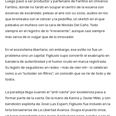
Luego pasó a ser productor y partenaire de Fantino en Universo
Fantino, donde no tardó en ocupar el centro de la escena con
escenas de escándalo: peleas al aire con su socio, audios en los
que bromeaba con el cáncer y la pedofilia, un sketch en el que
pateaba un muñeco con la cara de Nicolás Del Caño. Todo
siempre en el registro de lo “irreverente”, aunque casi siempre
más cerca de lo vulgar que de lo innovador.
En el ecosistema libertario, sin embargo, ese estilo no fue un
problema sino un capital. Figliuolo supo convertir el exabrupto en
bandera de autenticidad y el humor crudo en marca registrada.
Su legión de seguidores en redes —más de cien mil— lo celebran
como a un “outsider sin filtros”, un comodín que se ríe de todo y de
todos.
La paradoja llega cuando el “anti-casta” por excelencia pasa a
formar parte de la casta. De la mano de Karina y Javier Milei, y con
bendición explícita de José Luis Espert, Figliuolo fue incluido en la
lista bonaerense de La Libertad Avanza. Ocupa el puesto once,
un lugar expectante para quien, hasta hace poco, jugaba a ser el