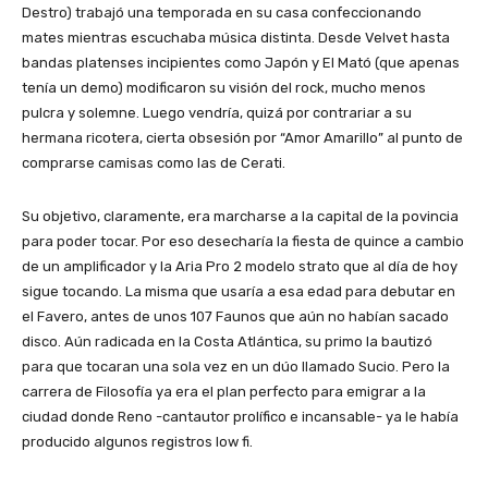
Destro) trabajó una temporada en su casa confeccionando
mates mientras escuchaba música distinta. Desde Velvet hasta
bandas platenses incipientes como Japón y El Mató (que apenas
tenía un demo) modificaron su visión del rock, mucho menos
pulcra y solemne. Luego vendría, quizá por contrariar a su
hermana ricotera, cierta obsesión por “Amor Amarillo” al punto de
comprarse camisas como las de Cerati.
Su objetivo, claramente, era marcharse a la capital de la povincia
para poder tocar. Por eso desecharía la fiesta de quince a cambio
de un amplificador y la Aria Pro 2 modelo strato que al día de hoy
sigue tocando. La misma que usaría a esa edad para debutar en
el Favero, antes de unos 107 Faunos que aún no habían sacado
disco. Aún radicada en la Costa Atlántica, su primo la bautizó
para que tocaran una sola vez en un dúo llamado Sucio. Pero la
carrera de Filosofía ya era el plan perfecto para emigrar a la
ciudad donde Reno -cantautor prolífico e incansable- ya le había
producido algunos registros low fi.