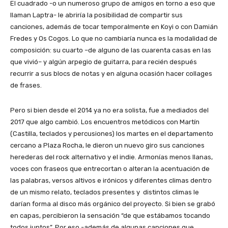
El cuadrado -o un numeroso grupo de amigos en torno a eso que
llaman Laptra- le abriría la posibilidad de compartir sus
canciones, además de tocar temporalmente en Koyi o con Damián
Fredes y Os Cogos. Lo que no cambiaría nunca es la modalidad de
composición: su cuarto –de alguno de las cuarenta casas en las
que vivió– y algún arpegio de guitarra, para recién después
recurrir a sus blocs de notas y en alguna ocasión hacer collages
de frases.
Pero si bien desde el 2014 ya no era solista, fue a mediados del
2017 que algo cambió. Los encuentros metódicos con Martín
(Castilla, teclados y percusiones) los martes en el departamento
cercano a Plaza Rocha, le dieron un nuevo giro sus canciones
herederas del rock alternativo y el indie. Armonías menos llanas,
voces con fraseos que entrecortan o alteran la acentuación de
las palabras, versos altivos e irónicos y diferentes climas dentro
de un mismo relato, teclados presentes y distintos climas le
darían forma al disco más orgánico del proyecto. Si bien se grabó
en capas, percibieron la sensación “de que estábamos tocando
todos juntos”. Por eso -además de algunas canciones que