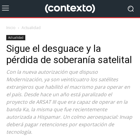
Inicio
Actualidad
Actualidad
Sigue el desguace y la
pérdida de soberanía satelital
Con la nueva autorización que dispuso
Modernización, ya son veinticuatro los satélites
extranjeros que habilitó el macrismo para operar en
el país. Desde hace un año está paralizado el
proyecto de ARSAT III que era capaz de operar en la
banda Ka, la misma que fue recientemente
autorizada a Hispamar. Un colmo aeroespacial: Invap
deberá pagar retenciones por exportación de
tecnología.